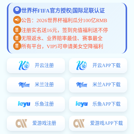
快船有无伦纳德战绩差异分
析：胜率对比揭示球队表现变