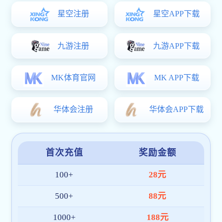
化
2026-06-30 20:59
38 次阅读
首页
/
体育快讯
本文旨在分析洛杉矶快船队在有与无伦纳德的情况下
战绩的差异，重点通过胜率对比揭示球队表现的变
化。文章将从四个方面进行详细探讨：首先，回顾快
船队近期的战绩变化，其次，分析伦纳德个人对球队
影响的重要性，再者，讨论教练战术调整与球员配合
对战绩的影响，最后，总结整体阵容深度及其对胜率
的贡献。通过这些层面的深入探讨，读者将能够更好
地理解快速篮球赛季中一名明星球员对于整个团队表