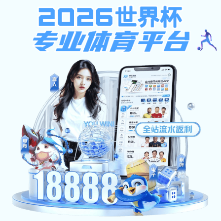
立即注册
乐鱼平台登入入口
带您畅享全
球体育盛事
专业平台，数据精准，
高清直播
覆盖热门体育项
目。
聚焦足球、篮球、电竞等赛事，
每日内容实时更
新
。
极速访问
下载APP