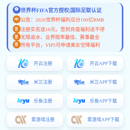
阿斯报道赫伊森卡雷拉斯和马
斯坦托诺缺阵关键战首发名单