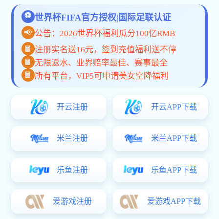
埃弗顿计划续租格拉利什不激
活5000万买断条款